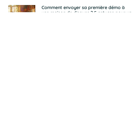
Comment envoyer sa première démo à
une maison de disques ? 5 astuces pour un
packaging professionnel
13 mai 2025
Les Coulisses Insoupçonnées : Le Business
Secret des Produits Dérivés dans les
Séries TV qui Génèrent des Millions
6 mai 2025
Les SCPI à petits prix : Comment
transformer 100 euros en patrimoine
immobilier rentable
2 mai 2025