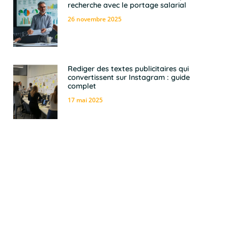
recherche avec le portage salarial
26 novembre 2025
Rediger des textes publicitaires qui
convertissent sur Instagram : guide
complet
17 mai 2025
Comment envoyer sa première démo à
une maison de disques ? 5 astuces pour un
packaging professionnel
13 mai 2025
Les Coulisses Insoupçonnées : Le Business
Secret des Produits Dérivés dans les